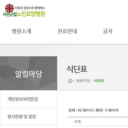
병원소개
진료안내
공지
병원장 인사말
진료과
공지사항
병원 소개
진료시간
자료실
병원 연혁
주별진료
공공의료
시간공지
미션 및 비전
MOU 체결
식단표
입원안내
조직도 및
환자권리와
알림마당
연락처
병원일정
의무
>
알림마당
>
식단표
시설 둘러보기
프로그램안내
취약환자
권리보호
찾아오시는 길
채용공고
개인정보처리방침
전체 : 62 페이지 / 현재 : 5 페이지
봉사현황 및 알림
번호