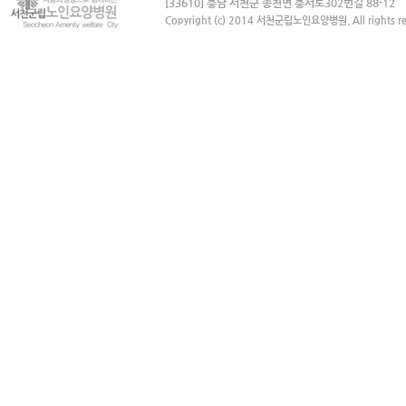
[33610] 충남 서천군 종천면 충서로302번길 88-12
Copyright (c) 2014 서천군립노인요양병원. All rights re