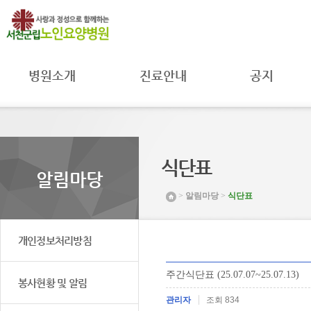
병원소개
진료안내
공지
병원장 인사말
진료과
공지사항
병원 소개
진료시간
자료실
병원 연혁
주별진료
공공의료
시간공지
미션 및 비전
MOU 체결
식단표
입원안내
조직도 및
환자권리와
알림마당
연락처
병원일정
의무
>
알림마당
>
식단표
시설 둘러보기
프로그램안내
취약환자
권리보호
찾아오시는 길
채용공고
개인정보처리방침
주간식단표 (25.07.07~25.07.13)
봉사현황 및 알림
관리자
조회 834