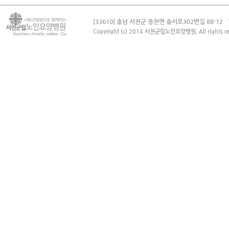
[33610] 충남 서천군 종천면 충서로302번길 88-12
Copyright (c) 2014 서천군립노인요양병원. All rights re