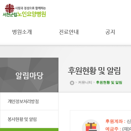
병원소개
진료안내
공지
병원장 인사말
진료과
공지사항
병원 소개
진료시간
자료실
병원 연혁
주별진료
공공의료
시간공지
미션 및 비전
MOU 체결
후원현황 및 알림
입원안내
조직도 및
환자권리와
알림마당
연락처
병원일정
의무
>
커뮤니티
>
후원현황 및 알림
시설 둘러보기
프로그램안내
취약환자
권리보호
찾아오시는 길
채용공고
개인정보처리방침
봉사현황 및 알림
후원계좌 :
신협
예금주 :
(재