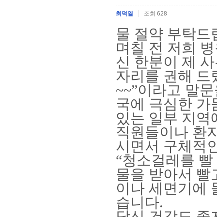
최덕열
조회 628
물 절약 부탁드
며칠 전 저희 
신 한분이 제 
자리를 권해 드
~~”
이라고 말문
국에 극심한 
있는 일부 지역
직원들이나 환자
시면서 구체적인
“
청소걸레를 빨
물을 받아서 빨
이나 세면기에 
습니다
.
당신 건강도 좋