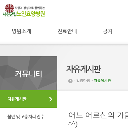
병원소개
진료안내
공지
병원장 인사말
진료과
공지사항
병원 소개
진료시간
자료실
병원 연혁
주별진료
공공의료
시간공지
미션 및 비전
MOU 체결
자유게시판
입원안내
조직도 및
환자권리와
커뮤니티
연락처
병원일정
의무
>
알림마당
>
자유게시판
시설 둘러보기
프로그램안내
취약환자
권리보호
찾아오시는 길
채용공고
자유게시판
어느 어르신의 가
불만 및 고충처리 접수
^^)