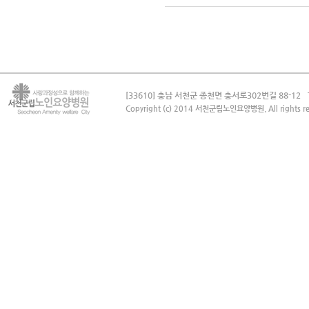
[33610] 충남 서천군 종천면 충서로302번길 88-12
Copyright (c) 2014 서천군립노인요양병원. All rights re