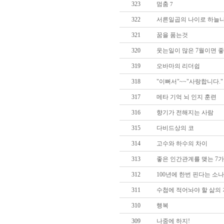
323
멈춤
7
322
서른일곱의 나이로 하늘나
321
꿈을 품는것
320
웃는일이 많은 7월이면 
319
오바마의 리더쉽
318
"이뻐서"~~"사랑합니다."
317
메타 기억 뇌 인지 훈련
316
향기가 전해지는 사람
315
다비드상의 코
314
고수와 하수의 차이
313
좋은 인간관계를 맺는 7
312
100년에 한번 핀다는 소나
311
수첩에 적어놔야 할 삶의 
310
행복
309
나중에 하지!