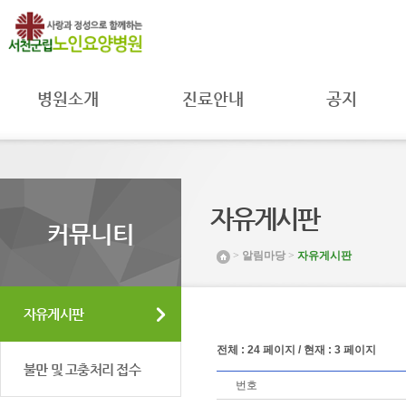
병원소개
진료안내
공지
병원장 인사말
진료과
공지사항
병원 소개
진료시간
자료실
병원 연혁
주별진료
공공의료
시간공지
미션 및 비전
MOU 체결
자유게시판
입원안내
조직도 및
환자권리와
커뮤니티
연락처
병원일정
의무
>
알림마당
>
자유게시판
시설 둘러보기
프로그램안내
취약환자
권리보호
찾아오시는 길
채용공고
자유게시판
전체 : 24 페이지 / 현재 : 3 페이지
불만 및 고충처리 접수
번호