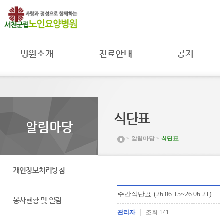
병원소개
진료안내
공지
병원장 인사말
진료과
공지사항
병원 소개
진료시간
자료실
병원 연혁
주별진료
공공의료
시간공지
미션 및 비전
MOU 체결
식단표
입원안내
조직도 및
환자권리와
알림마당
연락처
병원일정
의무
>
알림마당
>
식단표
시설 둘러보기
프로그램안내
취약환자
권리보호
찾아오시는 길
채용공고
개인정보처리방침
주간식단표 (26.06.15~26.06.21)
봉사현황 및 알림
관리자
조회 141