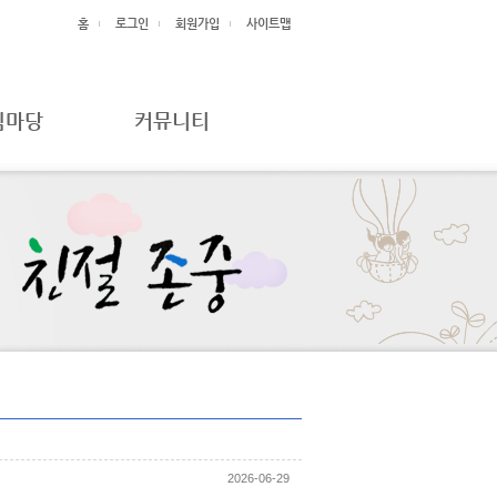
홈
로그인
회원가입
사이트맵
림마당
커뮤니티
정보처리
자유게시판
불만 및
현황 및
고충처리 접수
현황 및
자료
표
리
2026-06-29