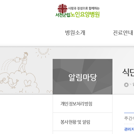
병원소개
진료안내
병원장 인사말
진료과
병원 소개
진료시간
병원 연혁
주별진료
시간공지
미션 및 비전
식
입원안내
조직도 및
알림마당
연락처
병원일정
>
시설 둘러보기
프로그램안
찾아오시는 길
개인정보처리방침
주간식단
봉사현황 및 알림
관리