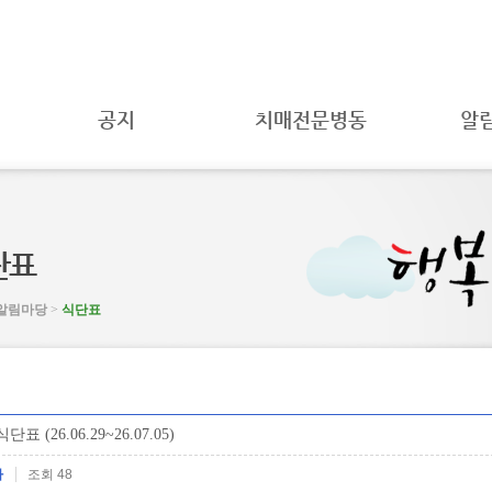
공지
치매전문병동
알
공지사항
치매란?
개인
방침
자료실
치매전문병동이란?
봉사
공공의료
치매환자
알림
지원프로그램
MOU 체결
단표
후원
치매자가진단표
환자권리와
알림
의무
치매 관련 자료
보도
알림마당
>
식단표
내
취약환자
시설 및 장비
식단
권리보호
주치의 Q&A
갤러
채용공고
표 (26.06.29~26.07.05)
자
조회 48