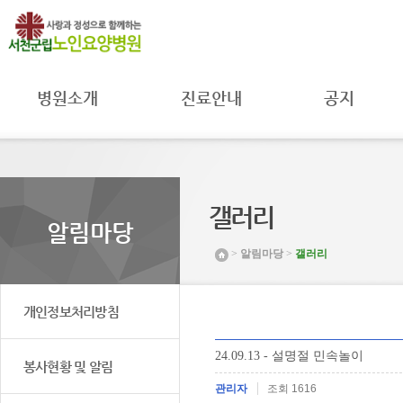
병원소개
진료안내
공지
병원장 인사말
진료과
공지사항
병원 소개
진료시간
자료실
병원 연혁
주별진료
공공의료
시간공지
미션 및 비전
MOU 체결
갤러리
입원안내
조직도 및
환자권리와
알림마당
연락처
병원일정
의무
>
알림마당
>
갤러리
시설 둘러보기
프로그램안내
취약환자
권리보호
찾아오시는 길
채용공고
개인정보처리방침
24.09.13 - 설명절 민속놀이
봉사현황 및 알림
관리자
조회 1616