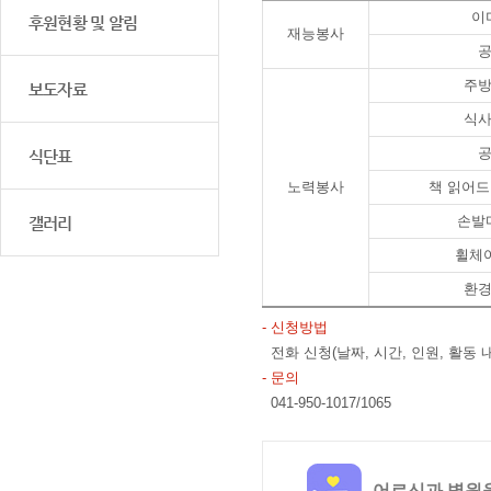
이
후원현황 및 알림
재능봉사
주
보도자료
식
식단표
노력봉사
책 읽어드
손발
갤러리
휠체
환
- 신청방법
전화 신청(날짜, 시간, 인원, 활동 
- 문의
041-950-1017/1065
어르신과 병원