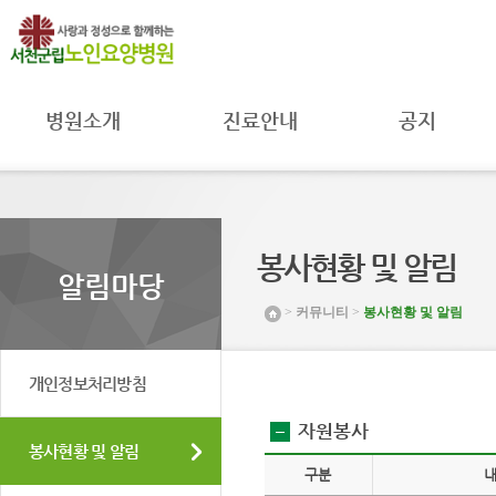
병원소개
진료안내
공지
병원장 인사말
진료과
공지사항
병원 소개
진료시간
자료실
병원 연혁
주별진료
공공의료
시간공지
미션 및 비전
MOU 체결
봉사현황 및 알림
입원안내
조직도 및
환자권리와
알림마당
연락처
병원일정
의무
>
커뮤니티
>
봉사현황 및 알림
시설 둘러보기
프로그램안내
취약환자
권리보호
찾아오시는 길
채용공고
개인정보처리방침
자원봉사
봉사현황 및 알림
구분