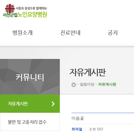
병원소개
진료안내
공지
병원장 인사말
진료과
공지사항
병원 소개
진료시간
자료실
병원 연혁
주별진료
공공의료
시간공지
미션 및 비전
MOU 체결
자유게시판
입원안내
조직도 및
환자권리와
커뮤니티
연락처
병원일정
의무
>
알림마당
>
자유게시판
시설 둘러보기
프로그램안내
취약환자
권리보호
찾아오시는 길
채용공고
자유게시판
마음곷
불만 및 고충처리 접수
최덕열
조회 583