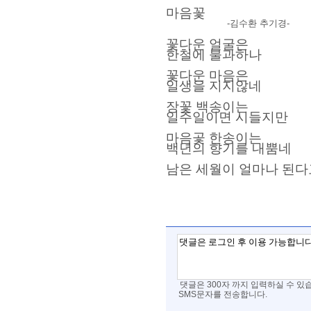
마음꽃
-김수환 추기경-
꽃다운 얼굴은
한철에 불과하나
꽃다운 마음은
일생을 지지않네
장꽃 백송이는
일주일이면 시들지만
마음곷 한송이는
백년의 향기를 내뿜네
남은 세월이 얼마나 된다고
댓글은 300자 까지 입력하실 수 있
SMS문자를 전송합니다.