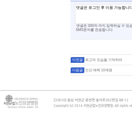
댓글은 300자 까지 입력하실 수 있
SMS문자를 전송합니다.
이전글
최고의 모습을 기억하라
다음글
인간 매력 10계명
[33610] 충남 서천군 종천면 충서로302번길 88-12
Copyright (c) 2014 서천군립노인요양병원. All rights re