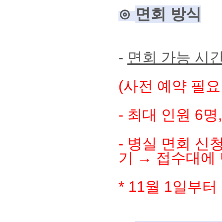
⊙
면회 방식
-
면회 가능 시
(사전 예약 필요
- 최대 인원
6
명
- 병실 면회 신
기
→ 접수대에
*
11월 1일부