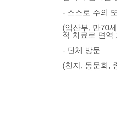
-
스스로 주의 
(
임산부
,
만
70
세
적 치료로 면역
-
단체 방문
(
친지
,
동문회
,