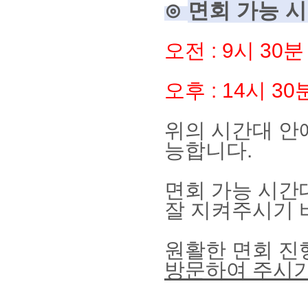
⊙
면회 가능 
오전
: 9
시
30
분
오후
: 14
시
30
위의 시간대 안
능합니다
.
면회 가능 시간
잘 지켜주시기
원활한 면회 진
방문하여 주시