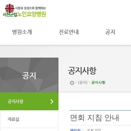
병원소개
진료안내
공지
병원장 인사말
진료과
공지사항
병원 소개
진료시간
자료실
병원 연혁
주별진료
공공의료
시간공지
미션 및 비전
MOU 체결
공지사항
입원안내
조직도 및
환자권리와
공지
연락처
병원일정
의무
>
[공지]
>
공지사항
시설 둘러보기
프로그램안내
취약환자
권리보호
찾아오시는 길
채용공고
공지사항
면회 지침 안내
자료실
관리자
조회 370