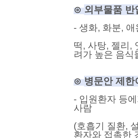
⊙
외부물품 반
-
생화
,
화분
,
애
떡
,
사탕
,
젤리
,
려가 높은 음식
⊙
병문안 제한
-
입원환자 등에
사람
(
호흡기 질환
,
환자와 접촉한 